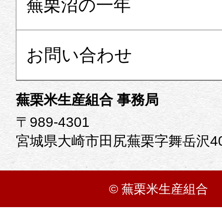
蕪栗沼の一年
お問い合わせ
蕪栗米生産組合 事務局
〒989-4301
宮城県大崎市田尻蕪栗字舞岳沢40
© 蕪栗米生産組合