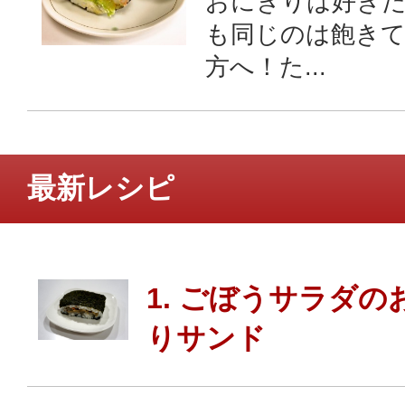
おにぎりは好き
も同じのは飽き
方へ！た...
最新レシピ
1. ごぼうサラダの
りサンド