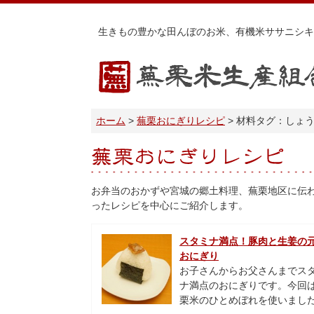
生きもの豊かな田んぼのお米、有機米ササニシキ
蕪栗米生産組合
ホーム
蕪栗おにぎりレシピ
材料タグ：しょ
蕪栗おにぎりレシピ
お弁当のおかずや宮城の郷土料理、蕪栗地区に伝
ったレシピを中心にご紹介します。
スタミナ満点！豚肉と生姜の
おにぎり
お子さんからお父さんまでス
ナ満点のおにぎりです。今回
栗米のひとめぼれを使いまし