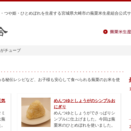
・つや姫・ひとめぼれを生産する宮城県大崎市の蕪栗米生産組合公式サ
蕪栗米生産組
うがチューブ
わる秘伝レシピなど、お子様も安心して食べられる蕪栗のお米を使
元気
めんつゆとしょうがのシンプルお
にぎり
タミ
めんつゆとしょうがでさっぱりシ
は蕪
ンプルに仕上げました。今回は蕪
た。
栗米のひとめぼれを使いました。