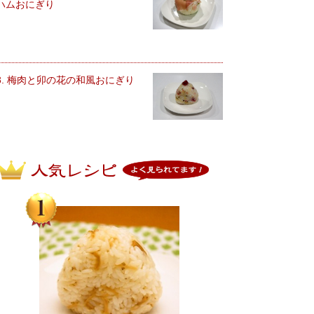
ハムおにぎり
3. 梅肉と卯の花の和風おにぎり
人気レシピ よく見られてます！