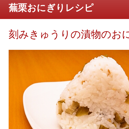
蕪栗おにぎりレシピ
刻みきゅうりの漬物のお