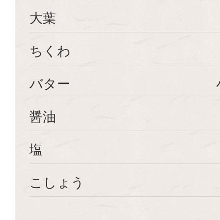
大葉
ちくわ
バター
醤油
塩
こしょう