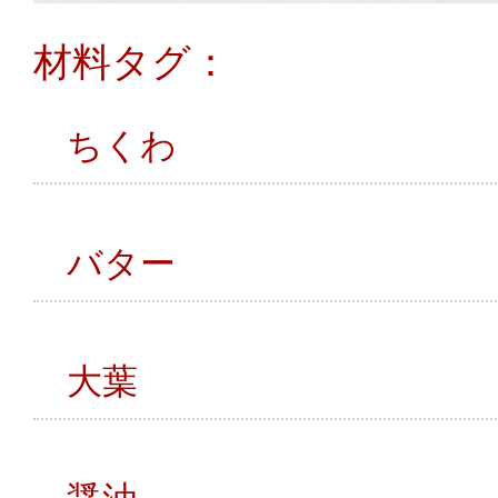
材料タグ：
ちくわ
バター
大葉