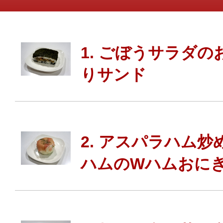
1. ごぼうサラダの
りサンド
2. アスパラハム炒
ハムのWハムおに