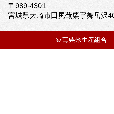
〒989-4301
宮城県大崎市田尻蕪栗字舞岳沢40
© 蕪栗米生産組合