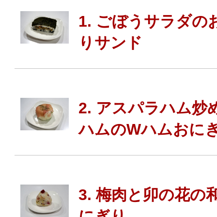
1. ごぼうサラダの
りサンド
2. アスパラハム炒
ハムのWハムおに
3. 梅肉と卯の花の
にぎり