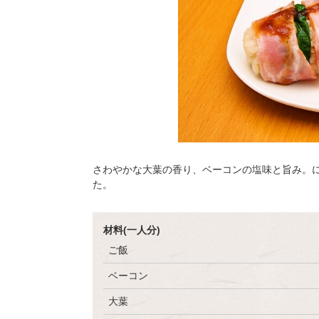
さわやかな大葉の香り、ベーコンの塩味と旨み。
た。
材料(一人分)
ご飯
ベーコン
大葉