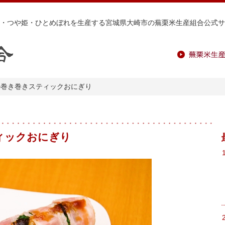
・つや姫・ひとめぼれを生産する宮城県大崎市の蕪栗米生産組合公式サ
蕪栗米生産組
の巻き巻きスティックおにぎり
ィックおにぎり