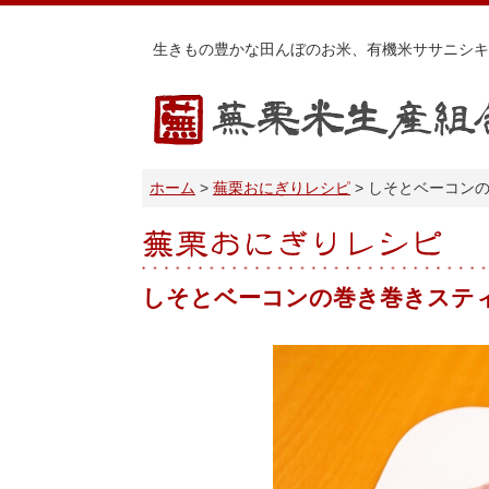
生きもの豊かな田んぼのお米、有機米ササニシキ
蕪栗米生産組合
ホーム
蕪栗おにぎりレシピ
しそとベーコン
蕪栗おにぎりレシピ
しそとベーコンの巻き巻きステ