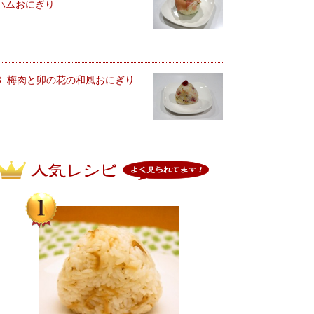
ハムおにぎり
3. 梅肉と卯の花の和風おにぎり
人気レシピ よく見られてます！