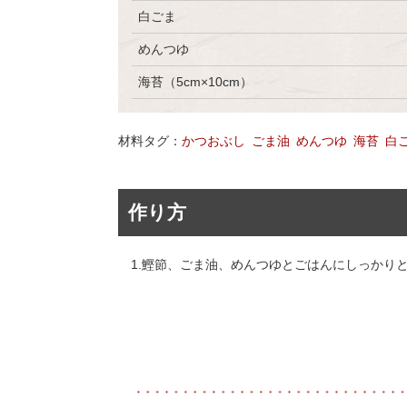
白ごま
めんつゆ
海苔（5cm×10cm）
材料タグ：
かつおぶし
ごま油
めんつゆ
海苔
白
作り方
1.鰹節、ごま油、めんつゆとごはんにしっかり