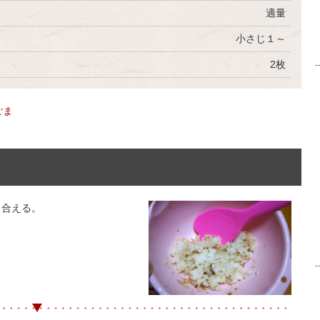
適量
小さじ１～
2枚
ごま
と合える。