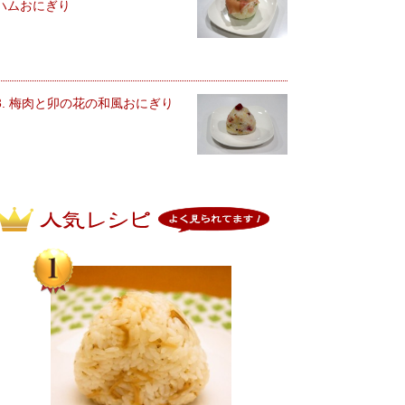
ハムおにぎり
3. 梅肉と卯の花の和風おにぎり
人気レシピ よく見られてます！