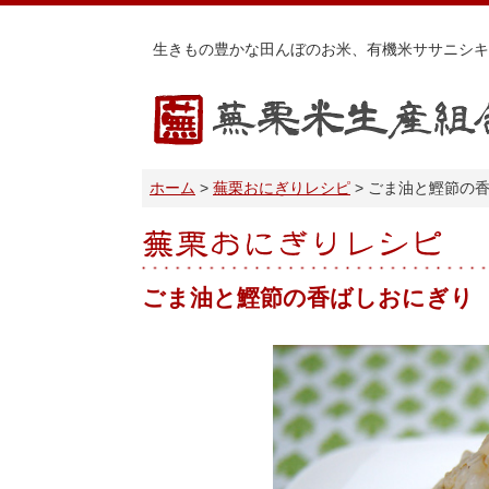
生きもの豊かな田んぼのお米、有機米ササニシキ
蕪栗米生産組合
ホーム
蕪栗おにぎりレシピ
ごま油と鰹節の
蕪栗おにぎりレシピ
ごま油と鰹節の香ばしおにぎり