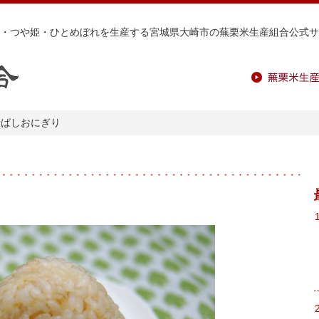
・つや姫・ひとめぼれを生産する宮城県大崎市の蕪栗米生産組合公式サ
蕪栗米生産組
香ばしおにぎり