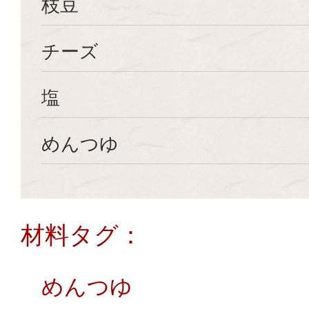
枝豆
チーズ
塩
めんつゆ
材料タグ：
めんつゆ