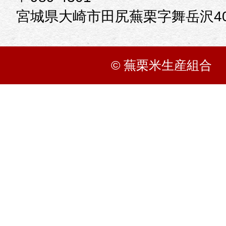
宮城県大崎市田尻蕪栗字舞岳沢40
© 蕪栗米生産組合