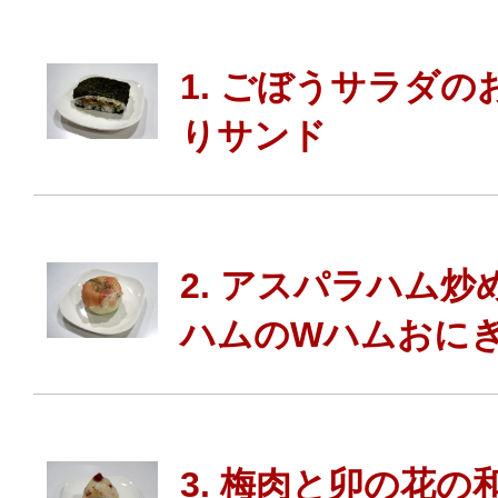
1. ごぼうサラダの
りサンド
2. アスパラハム炒
ハムのWハムおに
3. 梅肉と卯の花の