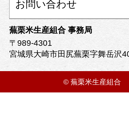
お問い合わせ
蕪栗米生産組合 事務局
〒989-4301
宮城県大崎市田尻蕪栗字舞岳沢40
© 蕪栗米生産組合