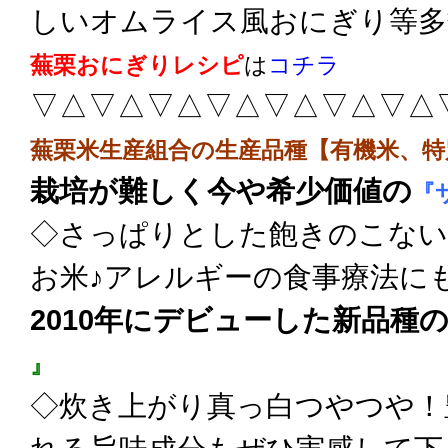
しいオムライス風おにぎり等多
蕪栗おにぎりレシピ
は
コチラ
▽△▽△▽△▽△▽△▽△▽△
蕪栗米生産組合の生産品種【有機米、特
栽培が難しく今や希少価値の
『
◇さっぱりとした飽きのこない
お米♪アレルギーの食事療法にも
2010年にデビューした新品種
』
◇炊き上がり真っ白つやつや！