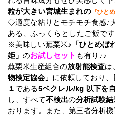
れる旨味成分もぜひ実感して下
粒が大きい宮城生まれの
『ひと
◇適度な粘りとモチモチ食感♪
ある、ふっくらとしたご飯です
※美味しい蕪栗米♪
「ひとめぼ
姫」
の
お試しセット
も有り♪♪
蕪栗米生産組合の
放射能検査
は
物検定協会」
に依頼しており、
１
である
5ベクレル/kg 以下を
し、すべて
不検出
の
分析試験結
おります。また、第三者分析機