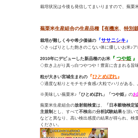
栽培状況は今後も発信してまいりますので、蕪栗
蕪栗米生産組合の生産品種【
有機米
、
特別
『
ササニシキ
』
栽培が難しく今や希少価値の
◇さっぱりとした飽きのこない体に優しいお米♪ア
『
つや姫
』
2010年にデビューした新品種のお米
◇炊き上がり真っ白つやつや！豊富に含まれる旨
『
ひとめぼれ
』
粒が大きい宮城生まれの
◇適度な粘りとモチモチ食感♪大粒でハリがある、
※美味しい蕪栗米♪
「ひとめぼれ」「つや姫」
の
お
蕪栗米生産組合の
放射能検査
は、
「日本穀物検定
主規制
とし、すべて
不検出
の
分析試験結果
を頂い
などと異なり、高い検出感度の結果が得られ、検
ください。