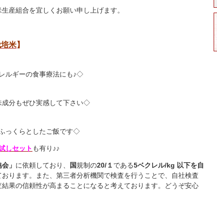
米生産組合を宜しくお願い申し上げます。
栽培米
】
レルギーの食事療法にも♪◇
味成分もぜひ実感して下さい◇
ふっくらとしたご飯です◇
試しセット
も有り♪♪
協会」
に依頼しており、
国
規制の
20/１
である
5ベクレル/kg 以下を自
ております。また、第三者分析機関で検査を行うことで、自社検査
査結果の信頼性が高まることになると考えております。どうぞ安心