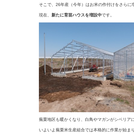
そこで、26年産（今年）はお米の作付けをさらに
現在、
新たに育苗ハウスを増設中
です。
蕪栗地区も暖かくなり、白鳥やマガンがシベリア
いよいよ蕪栗米生産組合では本格的に作業が始ま