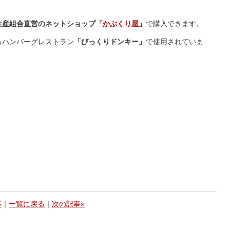
生産組合直営のネットショップ
「かぶくり屋」
で購入できます。
るハンバーグレストラン
「びっくりドンキー」
で使用されていま
事
｜
一覧に戻る
｜
次の記事»