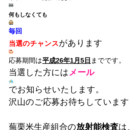
何もしなくても
毎回
があります
当選のチャンス
応募期間は
平成26年1月5日
までです。
当選した方には
メール
でお知らせいたします。
沢山のご応募お待ちしています
蕪栗米生産組合の
放射能検査
は