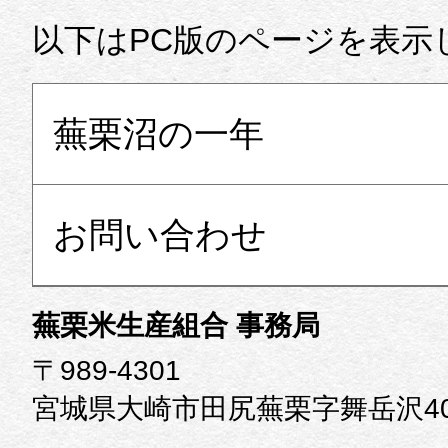
以下はPC版のページを表示
蕪栗沼の一年
お問い合わせ
蕪栗米生産組合 事務局
〒989-4301
宮城県大崎市田尻蕪栗字舞岳沢40