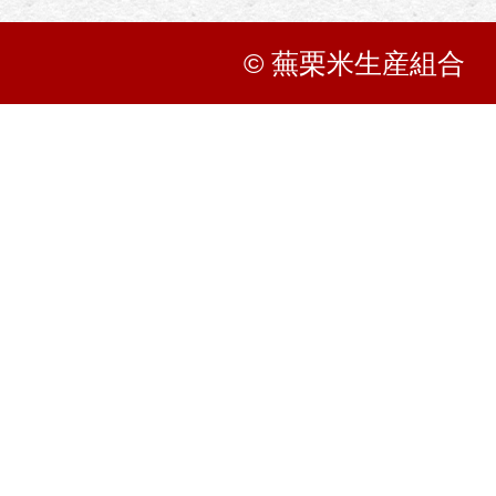
© 蕪栗米生産組合