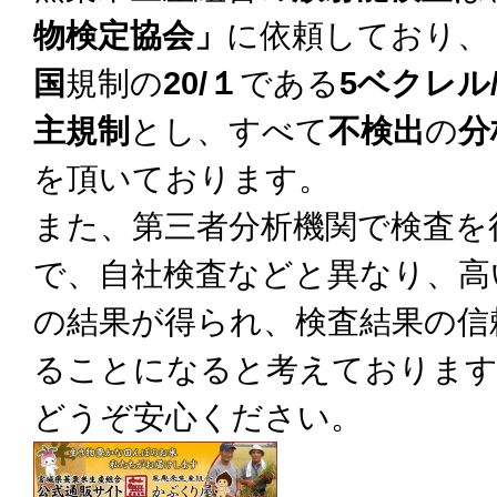
物検定協会」
に依頼しており、
国
規制の
20/１
である
5ベクレル/
主規制
とし、すべて
不検出
の
分
を頂いております。
また、第三者分析機関で検査を
で、自社検査などと異なり、高
の結果が得られ、検査結果の信
ることになると考えておりま
どうぞ安心ください。