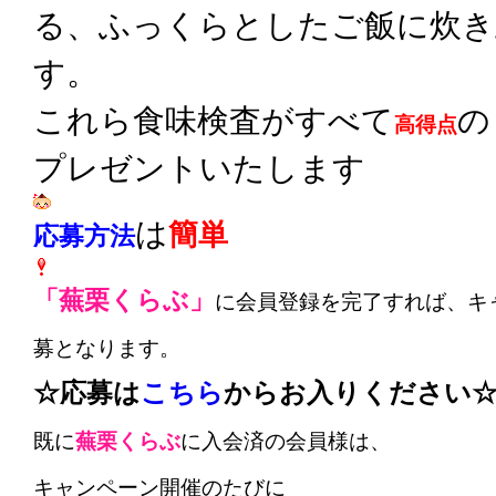
る、ふっくらとしたご飯に炊き
す。
これら食味検査がすべて
の
高得点
プレゼントいたします
は
簡単
応募方法
「蕪栗くらぶ」
に会員登録を完了すれば、キ
募となります。
☆応募は
こちら
からお入りください
既に
蕪栗くらぶ
に入会済の会員様は、
キャンペーン開催のたびに