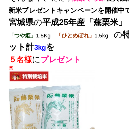
新米プレゼントキャンペーンを開催中
宮城県
の
平成25
年産「蕪栗米」（
の
「つや姫」
1.5Kg
「ひとめぼれ」
1.5kg
ット
計
を
3kg
に
５名様
プレゼント