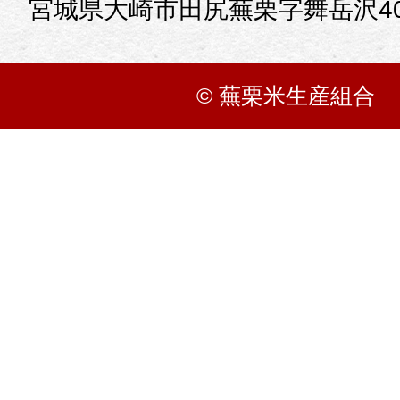
宮城県大崎市田尻蕪栗字舞岳沢40
© 蕪栗米生産組合